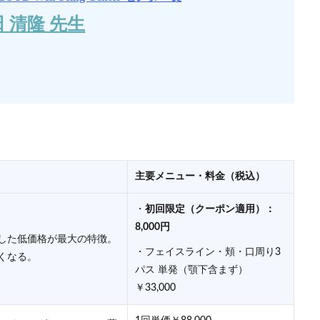
 清隆 先生
主要メニュー・料金（税込）
・
初回限定（クーポン適用）：
8,000円
した低価格が最大の特徴。
・フェイスライン・頬・口周り3
くなる。
パス 単発（顎下含まず）
￥33,000