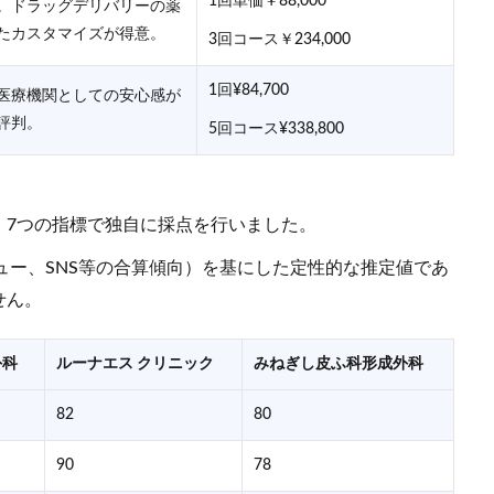
1回単価￥88,000
。ドラッグデリバリーの薬
たカスタマイズが得意。
3回コース￥234,000
1回¥84,700
医療機関としての安心感が
評判。
5回コース¥338,800
、7つの指標で独自に採点を行いました。
リビュー、SNS等の合算傾向）を基にした定性的な推定値であ
せん。
外科
ルーナエス クリニック
みねぎし皮ふ科形成外科
82
80
90
78