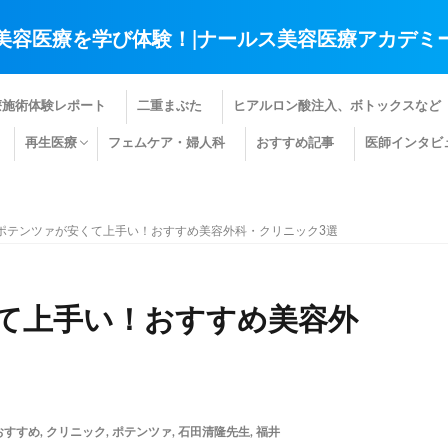
美容医療を学び体験！|ナールス美容医療アカデミ
療施術体験レポート
二重まぶた
ヒアルロン酸注入、ボトックスなど
再生医療
フェムケア・婦人科
おすすめ記事
医師インタビ
肌の再生医療
髪の再生医療
その他の再生医療
ポテンツァが安くて上手い！おすすめ美容外科・クリニック3選
て上手い！おすすめ美容外
おすすめ
,
クリニック
,
ポテンツァ
,
石田清隆先生
,
福井