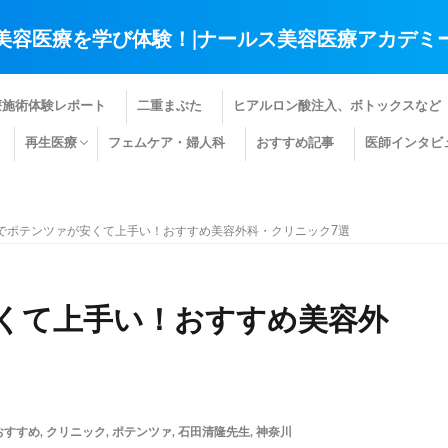
美容医療を学び体験！|ナールス美容医療アカデミ
療施術体験レポート
二重まぶた
ヒアルロン酸注入、ボトックスなど
再生医療
フェムケア・婦人科
おすすめ記事
医師インタビ
肌の再生医療
髪の再生医療
その他の再生医療
でポテンツァが安くて上手い！おすすめ美容外科・クリニック7選
くて上手い！おすすめ美容外
おすすめ
,
クリニック
,
ポテンツァ
,
石田清隆先生
,
神奈川