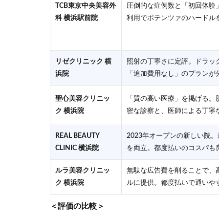
TCB東京中央美容外
圧倒的な症例数と「初回体験
科 横浜駅前院
利用でポテンツァのハードル
リゼクリニック 横
照射の丁寧さに定評。ドラッ
浜院
「追加費用なし」のプランが
聖心美容クリニッ
「質の高い医療」を掲げる。肌
ク 横浜院
密な診察と、医師による丁寧
REAL BEAUTY
2023年オープンの新しい院
CLINIC 横浜院
を両立。都度払いのコスパも
ルラ美容クリニッ
無駄な広告費を削ることで、
ク 横浜院
ルに提供。都度払いで通いや
＜評価の比較＞