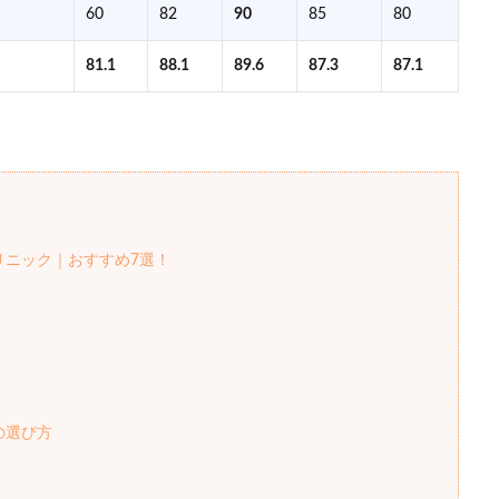
60
82
90
85
80
81.1
88.1
89.6
87.3
87.1
リニック｜おすすめ7選！
の選び方