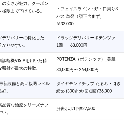
」の安さが魅力。クーポン
・フェイスライン・頬・口周り3
を極限まで下げている。
パス 単発（顎下含まず）
￥33,000
グデリバリーに特化した
ドラッグデリバリーポテンツァ
分かりやすい。
1回 63,000円
POTENZA（ポテンツァ）_美肌
診断機VISIAを用いた精
な照射が最大の特徴。
33,000円〜 264,000円
。最新設備と高い接遇レベル
ダイヤモンドチップ たるみ・引き
良好。
締め (300shot/回)1回¥36,300
高品質な治療をリーズナブ
肝斑ホホ1回¥27,500
すい。