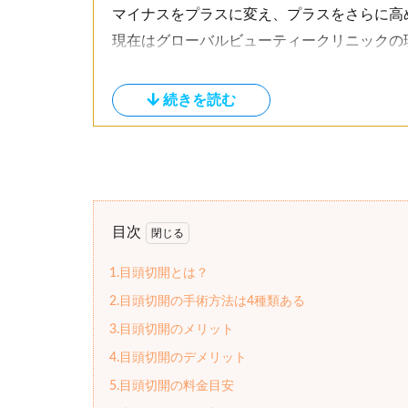
マイナスをプラスに変え、プラスをさらに高
現在はグローバルビューティークリニックの
「コンプレックスから解放され、人生の質が
を手助けすべくクリニックを運営している。
<経歴＞
2007年 鳥取大学医学部卒業
2008年 鳥取大学医学部付属病院（胸部外
2009年 鳥取赤十字病院（腹部外科、乳腺外
2010年 大阪府立急性期・総合医療センタ
目次
2011年 湘南美容外科クリニック
1.目頭切開とは？
2016年 グローバルビューティークリニッ
2.目頭切開の手術方法は4種類ある
2020年 グローバルビューティークリニッ
3.目頭切開のメリット
2023年 グローバルビューティークリニッ
心臓外科医として勤務したのち、大手美容外
4.目頭切開のデメリット
院。現在は大阪、麻布、銀座に3院展開してお
5.目頭切開の料金目安