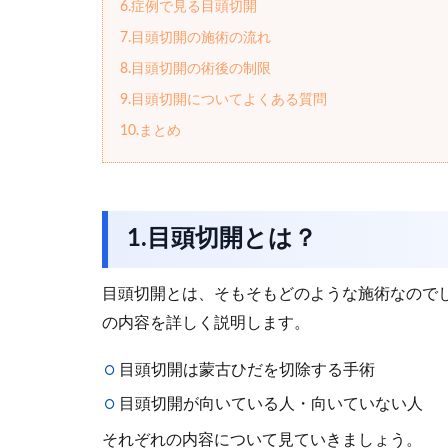
開や二重手術、クマ取りや脂肪吸引など鼻整
6.症例で見る目頭切開
<保有資格・所属学会など>
7.目頭切開の施術の流れ
医師免許
8.目頭切開の術後の制限
9.目頭切開についてよくある質問
10.まとめ
1.目頭切開とは？
目頭切開とは、そもそもどのような施術なので
の内容を詳しく説明します。
目頭切開は蒙古ひだを切除する手術
目頭切開が向いている人・向いていない人
それぞれの内容について見ていきましょう。