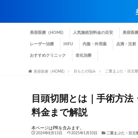
美容医療（HOME)
人気施術別料金の目安
美容医
レーザー治療
HIFU
内服・外用薬
点滴・注射
おすすめクリニック
老化治療
目もとの悩み
二重まぶた・目元
美容医療（HOME)
目頭切開とは｜手術方法
料金まで解説
本ページはPRを含みます。
2024年8月13日
2025年1月10日
二重まぶた・目元