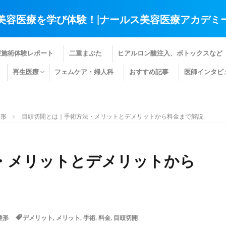
美容医療を学び体験！|ナールス美容医療アカデミ
療施術体験レポート
二重まぶた
ヒアルロン酸注入、ボトックスなど
再生医療
フェムケア・婦人科
おすすめ記事
医師インタビ
肌の再生医療
髪の再生医療
その他の再生医療
整形
目頭切開とは｜手術方法・メリットとデメリットから料金まで解説
・メリットとデメリットから
整形
デメリット
,
メリット
,
手術
,
料金
,
目頭切開