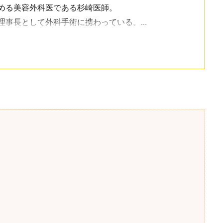
める美容外科医である杉崎医師。
理事長として外科手術に携わっている。
高まり、幸福が訪れる。」そのような人生における変化
科、心臓血管外科）
科、麻酔科 ※全身麻酔症例200例以上）
ー（心臓血管外科）
ク大阪院開院
ク東京院開院
ク銀座院開院
科院長を経てグローバルビューティークリニックを開
り、年間6,400件以上の鼻整形を実施している。目頭切