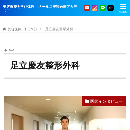
美容医療を学び体験！|ナールス美容医療アカデ
ミー
足立慶友整形外科
美容医療（HOME)
TAG
足立慶友整形外科
医師インタビュー