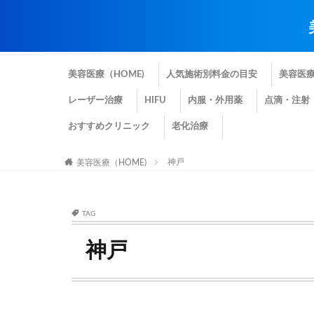
美容医療（HOME)
人気施術別料金の目安
美容医
レーザー治療
HIFU
内服・外用薬
点滴・注射
おすすめクリニック
老化治療
神戸
美容医療（HOME)
TAG
神戸