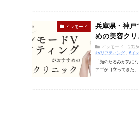
兵庫県・神戸
インモード
めの美容クリ
インモード
202
#Vリフティング
#イ
「顔のたるみが気にな
アゴが目立ってきた」 [