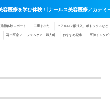
美容医療を学び体験！|ナールス美容医療アカデミ
療施術体験レポート
二重まぶた
ヒアルロン酸注入、ボトックスなど
再生医療
フェムケア・婦人科
おすすめ記事
医師インタビ
肌の再生医療
髪の再生医療
その他の再生医療