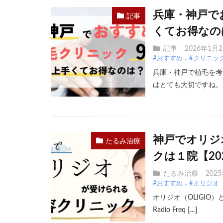
兵庫・神戸で
記事
くてお得なの
記事
2026年1月
#おすすめ
#クリニッ
兵庫・神戸で植毛を考
はとても大切ですね。ク
神戸でオリジ
たるみ治療
クは１院【20
たるみ治療
202
#おすすめ
#オリジオ
オリジオ（OLIGIO
Radio Freq […]