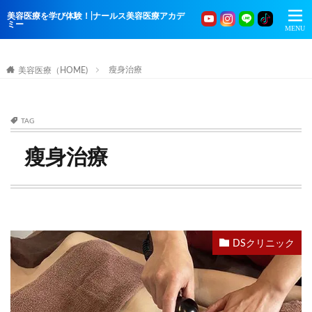
美容医療を学び体験！|ナールス美容医療アカデ
ミー
瘦身治療
美容医療（HOME)
TAG
瘦身治療
DSクリニック