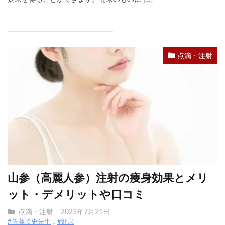
点滴・注射
山参（高麗人参）注射の痩身効果とメリ
ット・デメリットや口コミ
点滴・注射
2023年7月21日
#佐藤玲史先生
#効果