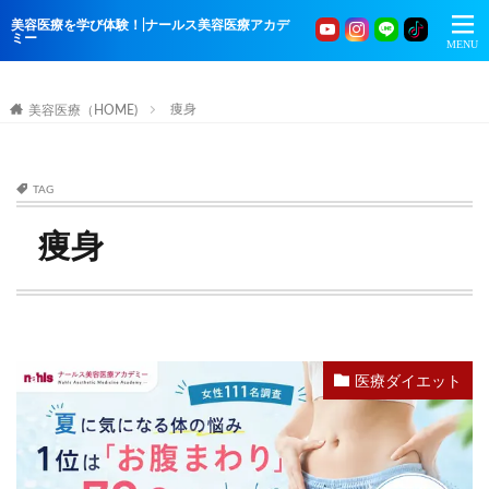
美容医療を学び体験！|ナールス美容医療アカデ
ミー
痩身
美容医療（HOME)
TAG
痩身
医療ダイエット