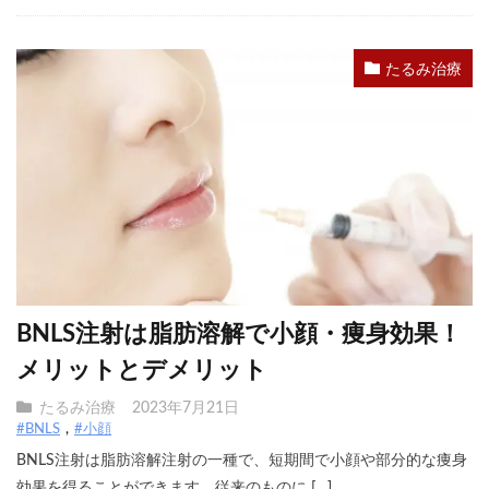
たるみ治療
BNLS注射は脂肪溶解で小顔・痩身効果！
メリットとデメリット
たるみ治療
2023年7月21日
#BNLS
#小顔
BNLS注射は脂肪溶解注射の一種で、短期間で小顔や部分的な痩身
効果を得ることができます。従来のものに […]