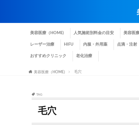
美容医療（HOME)
人気施術別料金の目安
美容医
レーザー治療
HIFU
内服・外用薬
点滴・注射
おすすめクリニック
老化治療
毛穴
美容医療（HOME)
TAG
毛穴