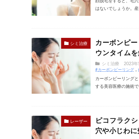
顔脱毛をすると、毛穴
はないでしょうか。産毛
カーボンピー
シミ治療
ウンタイムを
シミ治療
2023年
#カーボンピーリング
カーボンピーリングと
する美容医療の施術です
ピコフラクシ
レーザー
穴や小じわに