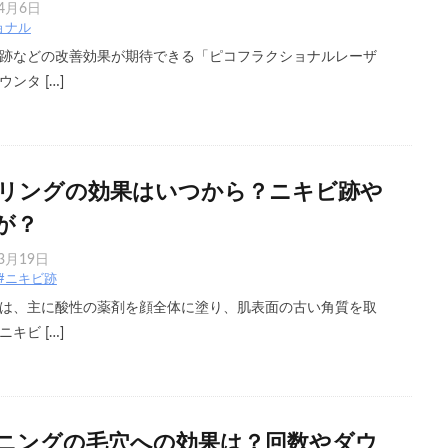
年4月6日
ョナル
跡などの改善効果が期待できる「ピコフラクショナルレーザ
ンタ […]
リングの効果はいつから？ニキビ跡や
が？
3月19日
#ニキビ跡
は、主に酸性の薬剤を顔全体に塗り、肌表面の古い角質を取
キビ […]
ニングの毛穴への効果は？回数やダウ