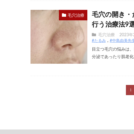
毛穴の開き・
毛穴治療
行う治療法9
毛穴治療
2023年
#たるみ
#中島由美先
目立つ毛穴の悩みは、
分泌であったり肌老化、
1