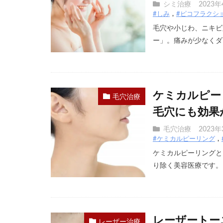
シミ治療
2023
#しみ
#ピコフラクシ
毛穴や小じわ、ニキビ
ー」。痛みが少なくダウ
ケミカルピー
毛穴治療
毛穴にも効果
毛穴治療
2023年
#ケミカルピーリング
ケミカルピーリングと
り除く美容医療です。ニ
レーザートー
レーザー治療