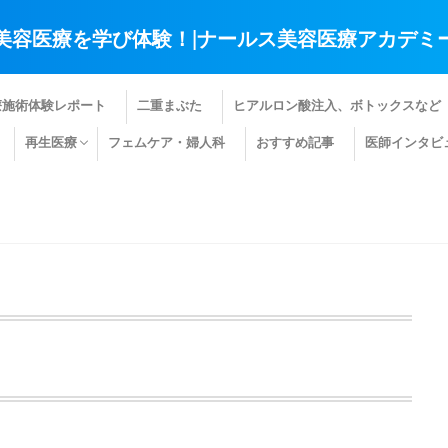
美容医療を学び体験！|ナールス美容医療アカデミ
療施術体験レポート
二重まぶた
ヒアルロン酸注入、ボトックスなど
再生医療
フェムケア・婦人科
おすすめ記事
医師インタビ
肌の再生医療
髪の再生医療
その他の再生医療