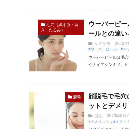
ウーバーピー
毛穴（黒ずみ・開
き・たるみ）
ールとの違い
シミ治療
2023
#ウーバーピール
#マ
ウーバーピールは毛穴
やナイアシンミド、ヒア
顔脱毛で毛穴
脱毛
ットとデメリ
脱毛
2023年8月
#デメリット
#メリッ