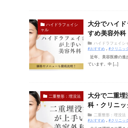
大分でハイド
ハイドラフェイシ
ャル
すめ美容外科
ハイドラフェイシ
#おすすめ
#クリニッ
近年、美容医療の進
ています。中 […]
大分で二重埋
二重整形：埋没法
科・クリニッ
二重整形：埋没法
#おすすめ
#クリニッ