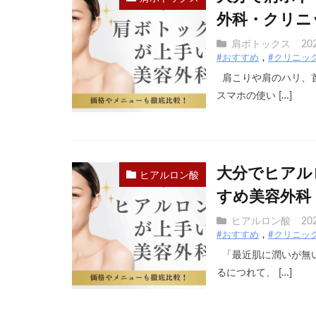
外科・クリニ
肩ボトックス
20
#おすすめ
#クリニッ
肩こりや肩のハリ、
スマホの使い […]
大分でヒアル
ヒアルロン酸
すめ美容外科
ヒアルロン酸
20
#おすすめ
#クリニッ
「最近肌に潤いが無い
るにつれて、 […]