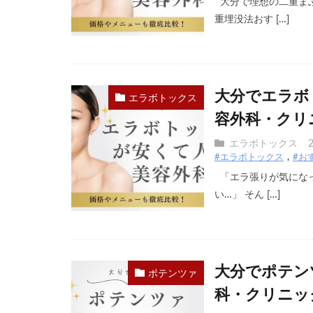
大分で理想の二重ま
重埋没法おす […]
大分でエラボ
エラボトックス
容外科・クリ
エラボトックス
#エラボトックス
#お
「エラ張りが気にな
い…」 そん […]
大分でポテン
ポテンツァ
科・クリニッ