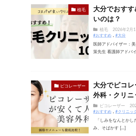
大分でおすす
植毛
いのは？
植毛
2026年2月
#おすすめ
#大分
医師アドバイザー：美
策先生 看護師アドバイザ
大分でピコレ
ピコレーザー
外科・クリニ
ピコレーザー
20
#おすすめ
#クリニッ
「しみをなんとかした
み、そばかす […]