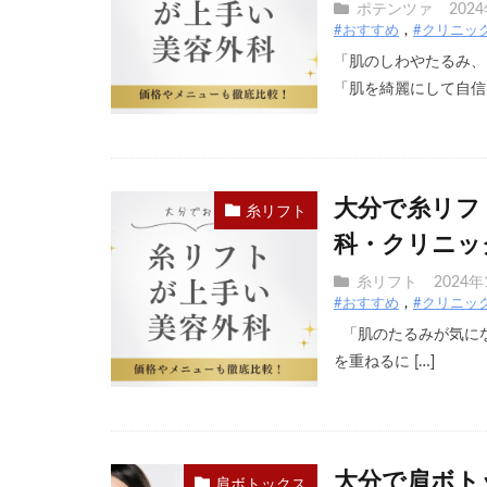
ポテンツァ
202
#おすすめ
#クリニッ
「肌のしわやたるみ、
「肌を綺麗にして自信を
大分で糸リフ
糸リフト
科・クリニッ
糸リフト
2024年
#おすすめ
#クリニッ
「肌のたるみが気にな
を重ねるに […]
大分で肩ボト
肩ボトックス