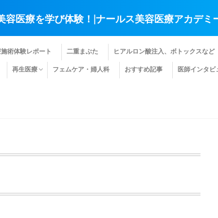
美容医療を学び体験！|ナールス美容医療アカデミ
療施術体験レポート
二重まぶた
ヒアルロン酸注入、ボトックスなど
再生医療
フェムケア・婦人科
おすすめ記事
医師インタビ
肌の再生医療
髪の再生医療
その他の再生医療