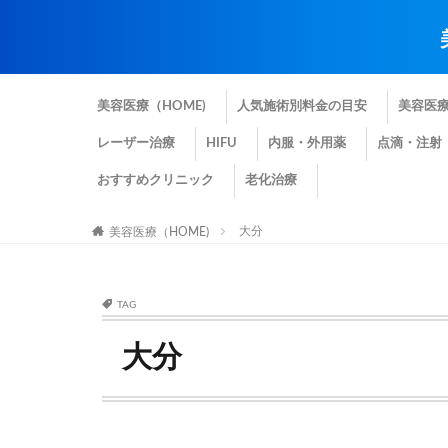
美容医療（HOME)
人気施術別料金の目安
美容医
レーザー治療
HIFU
内服・外用薬
点滴・注射
おすすめクリニック
老化治療
大分
美容医療（HOME)
TAG
大分