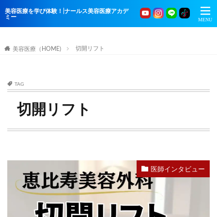
美容医療を学び体験！|ナールス美容医療アカデ
ミー
切開リフト
美容医療（HOME)
TAG
切開リフト
医師インタビュー