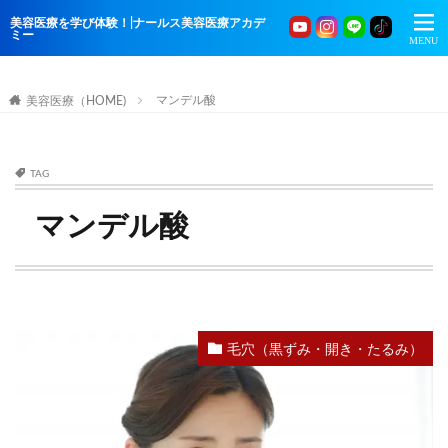
美容医療を学び体験！|ナールス美容医療アカデ
ミー
マンデル酸
美容医療（HOME)
TAG
マンデル酸
毛穴（黒ずみ・開き・たるみ）