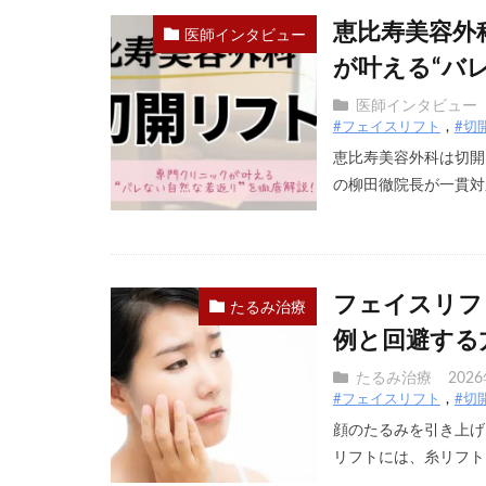
恵比寿美容外
医師インタビュー
が叶える“バ
医師インタビュー
#フェイスリフト
#切
恵比寿美容外科は切開
の柳田徹院長が一貫対応
フェイスリフ
たるみ治療
例と回避する
たるみ治療
202
#フェイスリフト
#切
顔のたるみを引き上げ
リフトには、糸リフトと