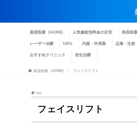
美容医療（HOME)
人気施術別料金の目安
美容医
レーザー治療
HIFU
内服・外用薬
点滴・注射
おすすめクリニック
老化治療
フェイスリフト
美容医療（HOME)
TAG
フェイスリフト