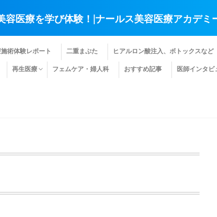
美容医療を学び体験！|ナールス美容医療アカデミ
療施術体験レポート
二重まぶた
ヒアルロン酸注入、ボトックスなど
再生医療
フェムケア・婦人科
おすすめ記事
医師インタビ
肌の再生医療
髪の再生医療
その他の再生医療