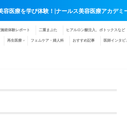
美容医療を学び体験！|ナールス美容医療アカデミ
療施術体験レポート
二重まぶた
ヒアルロン酸注入、ボトックスなど
再生医療
フェムケア・婦人科
おすすめ記事
医師インタビ
肌の再生医療
髪の再生医療
その他の再生医療