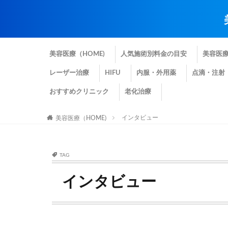
美容医療（HOME)
人気施術別料金の目安
美容医
レーザー治療
HIFU
内服・外用薬
点滴・注射
おすすめクリニック
老化治療
インタビュー
美容医療（HOME)
TAG
インタビュー