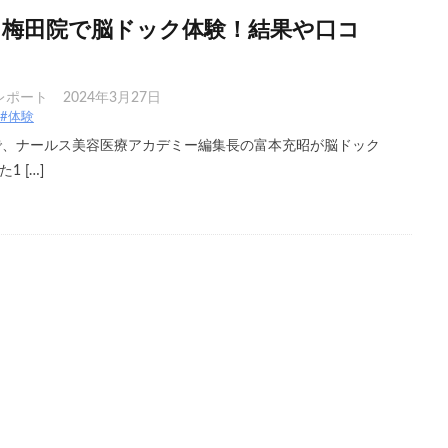
ク梅田院で脳ドック体験！結果や口コ
レポート
2024年3月27日
#体験
で、ナールス美容医療アカデミー編集長の富本充昭が脳ドック
 […]