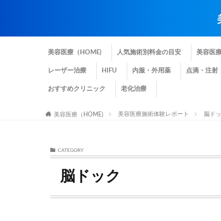
美容医療（HOME)
人気施術別料金の目安
美容医
レーザー治療
HIFU
内服・外用薬
点滴・注射
おすすめクリニック
老化治療
美容医療施術体験レポート
脳ド
美容医療（HOME)
CATEGORY
脳ドック