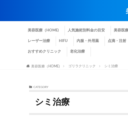
美容医療（HOME)
人気施術別料金の目安
美容医
レーザー治療
HIFU
内服・外用薬
点滴・注射
おすすめクリニック
老化治療
ゴリラクリニック
シミ治療
美容医療（HOME)
CATEGORY
シミ治療