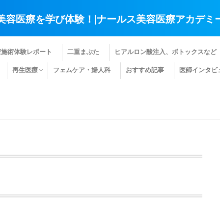
美容医療を学び体験！|ナールス美容医療アカデミ
療施術体験レポート
二重まぶた
ヒアルロン酸注入、ボトックスなど
再生医療
フェムケア・婦人科
おすすめ記事
医師インタビ
肌の再生医療
髪の再生医療
その他の再生医療