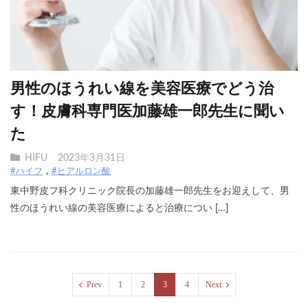
男性のほうれい線を美容医療でどう治
す！皮膚科専門医加藤雄一郎先生に聞い
た
HIFU
2023年3月31日
#ハイフ
#ヒアルロン酸
東中野皮フ科クリニック院長の加藤雄一郎先生をお迎えして、男
性のほうれい線の美容医療によると治療につい […]
Prev
1
2
3
4
Next