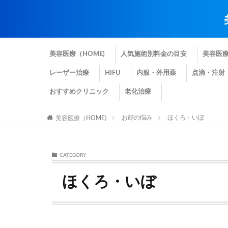
美容医療（HOME)
人気施術別料金の目安
美容医
レーザー治療
HIFU
内服・外用薬
点滴・注射
おすすめクリニック
老化治療
お顔の悩み
ほくろ・いぼ
美容医療（HOME)
CATEGORY
ほくろ・いぼ