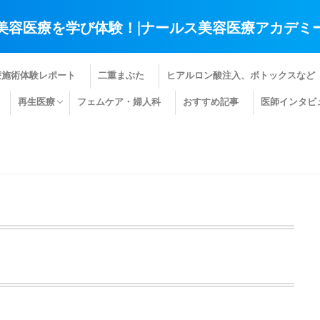
美容医療を学び体験！|ナールス美容医療アカデミ
療施術体験レポート
二重まぶた
ヒアルロン酸注入、ボトックスなど
再生医療
フェムケア・婦人科
おすすめ記事
医師インタビ
肌の再生医療
髪の再生医療
その他の再生医療