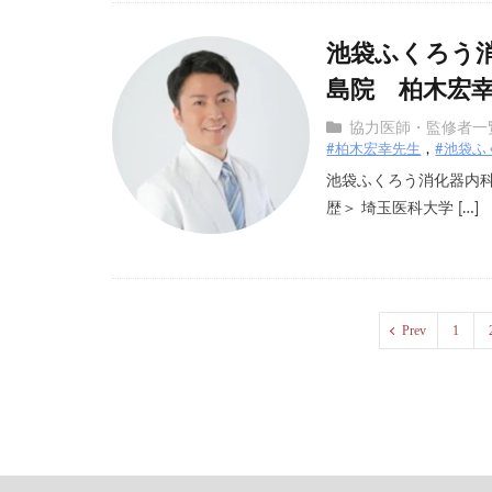
池袋ふくろう
島院 柏木宏
協力医師・監修者一
#柏木宏幸先生
#池袋ふ
池袋ふくろう消化器内科
歴＞ 埼玉医科大学 […]
Prev
1