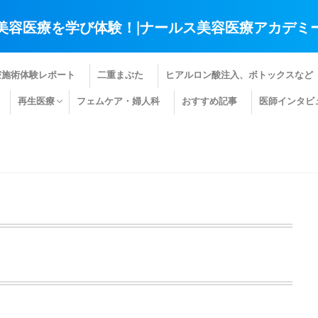
美容医療を学び体験！|ナールス美容医療アカデミ
療施術体験レポート
二重まぶた
ヒアルロン酸注入、ボトックスなど
再生医療
フェムケア・婦人科
おすすめ記事
医師インタビ
肌の再生医療
髪の再生医療
その他の再生医療