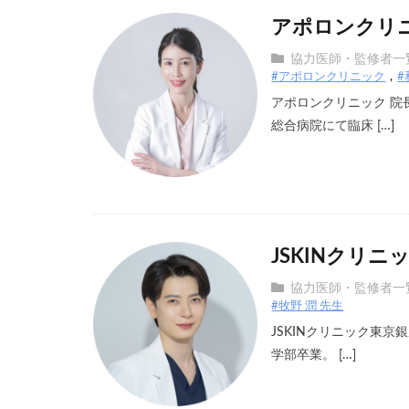
アポロンクリニ
協力医師・監修者一
#アポロンクリニック
#
アポロンクリニック 院
総合病院にて臨床 […]
JSKINクリニ
協力医師・監修者一
#牧野 潤 先生
JSKINクリニック東京
学部卒業。 […]