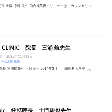
院長 小阪 捺稀 先生 仙台N美容クリニックは、カウンセリン
KYO CLINIC 院長 三浦 航先生
覧
2025年11月13日
#三浦航先生
LINIC 院長 三浦航先生 ＜経歴＞ 2014年3月 川崎医科大学卒 […]
y clinic 統括院長 土門駿也先生