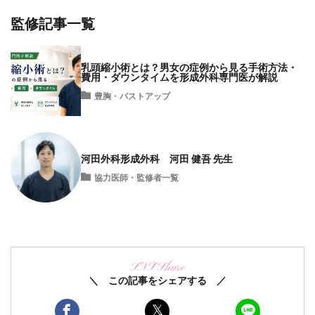
監修記事一覧
乳頭縮小術とは？男女の症例から見る手術方法・
費用・ダウンタイムを形成外科専門医が解説
豊胸・バストアップ
河田外科形成外科 河田 健吾 先生
協力医師・監修者一覧
SNS Share
＼ この記事をシェアする ／