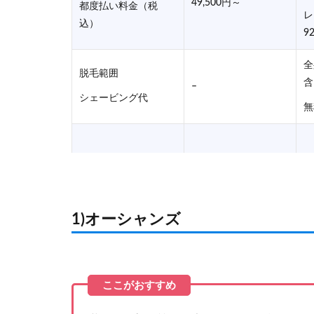
49,500円～
都度払い料金（税
レ
込）
9
全
脱毛範囲
含
–
シェービング代
無
当日キャンセル
–
無
1)オーシャンズ
脱毛方式
IPL
S
施術時間
60～90分
全
通えるペース