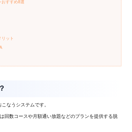
ンおすすめ8選
メリット
A
？
おこなうシステムです。
来は回数コースや月額通い放題などのプランを提供する脱