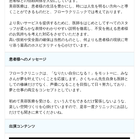
患者様との信頼関係を大切にしています。
美容医療は、患者様の生活を豊かにし、時には人生を明るい方向へと導
くことができるものだと、フローラクリニックでは考えております。
より良いサービスを提供するために、医師をはじめとしてすべてのスタ
ッフが柔らかな表情やわかりやすい説明を徹底し、不安を抱える患者様
のお気持ちを考えた対応をさせていただきます。
高い技術や安全面の確保は当然のものとし、何よりも患者様の現状に寄
り添う最高のホスピタリティを心がけています。
患者様へのメッセージ
フローラクリニックは、「なりたい自分になる！」をモットーに、みな
さんが夢を叶えていくことを応援します。さくちゃん先生自身も医師と
しての修練だけでなく、声優になることを目指して日々努力しており、
夢と仕事の両立をコンセプトとしています。
初めて美容医療を受ける、という人でもできるだけ緊張しないような、
楽しい空間づくりを心掛けていますので、是非一度クリニックにお話し
だけでも聞きに来てくださいね。
出演コンテンツ