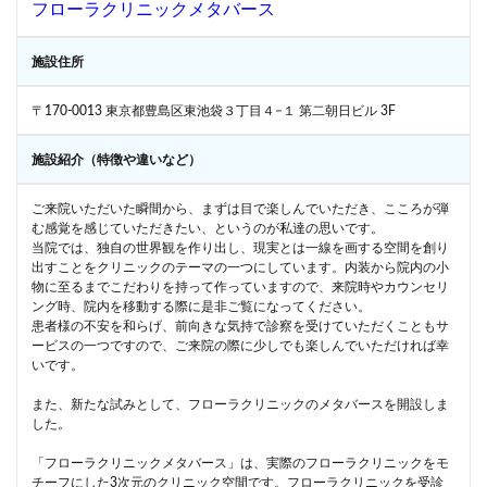
フローラクリニックメタバース
施設住所
〒170-0013 東京都豊島区東池袋３丁目４−１ 第二朝日ビル 3F
施設紹介（特徴や違いなど）
ご来院いただいた瞬間から、まずは目で楽しんでいただき、こころが弾
む感覚を感じていただきたい、というのが私達の思いです。
当院では、独自の世界観を作り出し、現実とは一線を画する空間を創り
出すことをクリニックのテーマの一つにしています。内装から院内の小
物に至るまでこだわりを持って作っていますので、来院時やカウンセリ
ング時、院内を移動する際に是非ご覧になってください。
患者様の不安を和らげ、前向きな気持で診察を受けていただくこともサ
ービスの一つですので、ご来院の際に少しでも楽しんでいただければ幸
いです。
また、新たな試みとして、フローラクリニックのメタバースを開設しま
した。
「フローラクリニックメタバース」は、実際のフローラクリニックをモ
チーフにした3次元のクリニック空間です。フローラクリニックを受診