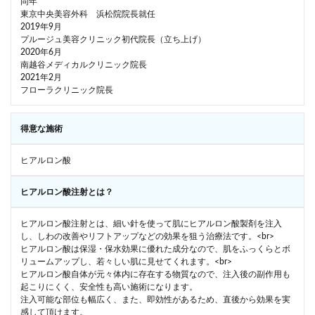
同年
東京中央美容外科 浜松院院長就任
2019年9月
プルージュ美容クリニック初代院長（立ち上げ）
2020年6月
南越谷メディカルクリニック院長
2021年2月
フローラクリニック院長
得意な施術
ヒアルロン酸
ヒアルロン酸注射とは？
ヒアルロン酸注射とは、細い針を使って肌にヒアルロン酸製剤を注入
し、しわの改善やリフトアップなどの効果を狙う治療法です。<br>
ヒアルロン酸は保湿・保水効果に優れた成分なので、肌をふっくらとボ
リュームアップし、若々しい肌に見せてくれます。<br>
ヒアルロン酸自体が元々体内に存在する物質なので、注入後の副作用も
起こりにくく、安全性も高い施術になります。
注入可能な部位も幅広く、また、即効性があるため、直後から効果を実
感して頂けます。