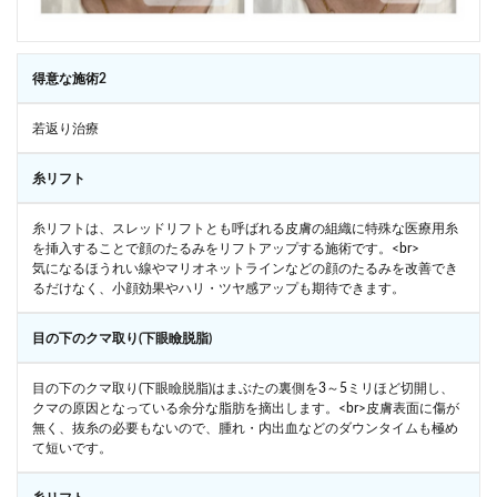
得意な施術2
若返り治療
糸リフト
糸リフトは、スレッドリフトとも呼ばれる皮膚の組織に特殊な医療用糸
を挿入することで顔のたるみをリフトアップする施術です。<br>
気になるほうれい線やマリオネットラインなどの顔のたるみを改善でき
るだけなく、小顔効果やハリ・ツヤ感アップも期待できます。
目の下のクマ取り(下眼瞼脱脂)
目の下のクマ取り(下眼瞼脱脂)はまぶたの裏側を3～5ミリほど切開し、
クマの原因となっている余分な脂肪を摘出します。<br>皮膚表面に傷が
無く、抜糸の必要もないので、腫れ・内出血などのダウンタイムも極め
て短いです。