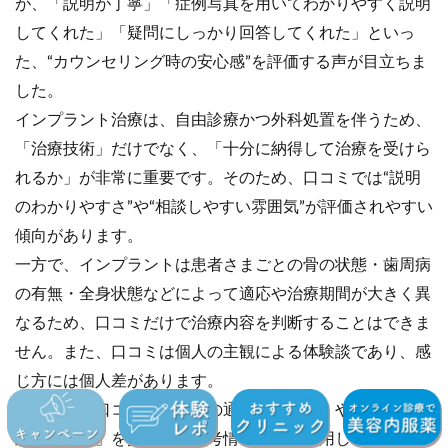
が、「説明が丁寧」「症例写真を用いてわかりやすく説明
してくれた」「疑問にしっかり回答してくれた」といっ
た、“カウンセリング時の安心感”を評価する声が目立ちま
した。
インプラント治療は、自由診療かつ外科処置を伴うため、
「治療技術」だけでなく、「十分に納得して治療を受けら
れるか」が非常に重要です。そのため、口コミでは“説明
のわかりやすさ”や“相談しやすい雰囲気”が評価されやすい
傾向があります。
一方で、インプラントは患者さまごとの骨の状態・歯周病
の有無・全身状態などによって適応や治療期間が大きく異
なるため、口コミだけで治療内容を判断することはできま
せん。また、口コミは個人の主観による体験談であり、感
じ方には個人差があります。
そのため、口コミは「実際の通院イメージ」や「スタッフ
対応の傾向」を把握する参考情報として活用しつつ、最終