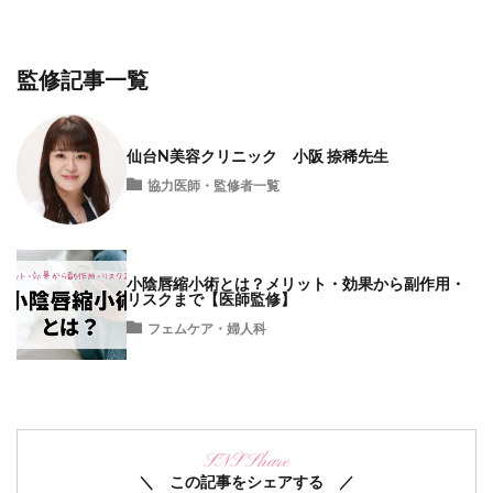
監修記事一覧
仙台N美容クリニック 小阪 捺稀先生
協力医師・監修者一覧
小陰唇縮小術とは？メリット・効果から副作用・
リスクまで【医師監修】
フェムケア・婦人科
SNS Share
＼ この記事をシェアする ／