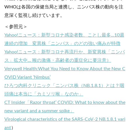
WHOは各国の保健当局と連携し、ニンバス株の動向を注
意深く監視し続けています。
＜参照元＞
Yahoo!ニュース：新型コロナ感染者数、ことし最多…10週
連続の増加 変異株「ニンバス」のどの強い痛みが特徴
Yahoo!ニュース：新型コロナ再流行か、新変異株「ニンバ
ス」拡大中… 喉の激痛・高齢者の重症化に要注意）
Verywell Health:What You Need to Know About the New C
OVID Variant ‘Nimbus’
ひろつ内科クリニック「ニンバス株（NB.1.8.1）とは？咽
頭痛は本当に「カミソリ喉」なのか」
CT Insider「Razor throat’ COVID: What to know about the
new variant and a summer spike」
Virological characteristics of the SARS-CoV-2 NB.1.8.1 vari
ant
）