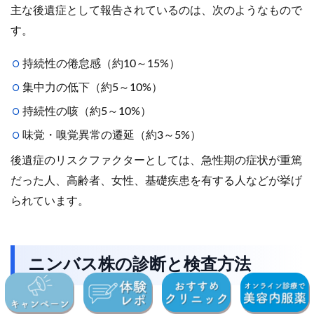
主な後遺症として報告されているのは、次のようなもので
す。
持続性の倦怠感（約10～15%）
集中力の低下（約5～10%）
持続性の咳（約5～10%）
味覚・嗅覚異常の遷延（約3～5%）
後遺症のリスクファクターとしては、急性期の症状が重篤
だった人、高齢者、女性、基礎疾患を有する人などが挙げ
られています。
ニンバス株の診断と検査方法