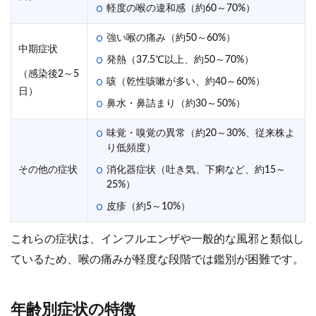
軽度の喉の違和感（約60～70%）
強い喉の痛み（約50～60%）
中期症状
発熱（37.5℃以上、約50～70%）
（感染後2～5
咳（乾性咳嗽が多い、約40～60%）
日）
鼻水・鼻詰まり（約30～50%）
味覚・嗅覚の異常（約20～30%、従来株よ
り低頻度）
その他の症状
消化器症状（吐き気、下痢など、約15～
25%）
皮疹（約5～10%）
これらの症状は、インフルエンザや一般的な風邪と類似し
ているため、喉の痛みが軽度な段階では鑑別が困難です。
年齢別症状の特徴