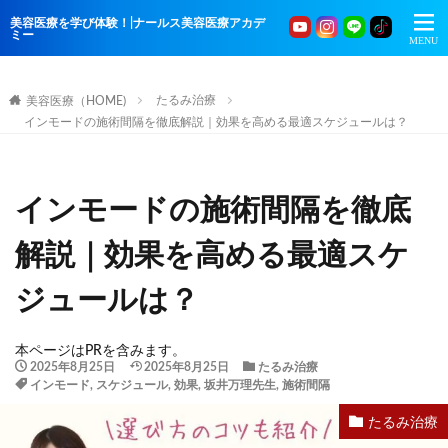
美容医療を学び体験！|ナールス美容医療アカデ
ミー
たるみ治療
美容医療（HOME)
インモードの施術間隔を徹底解説｜効果を高める最適スケジュールは？
インモードの施術間隔を徹底
解説｜効果を高める最適スケ
ジュールは？
本ページはPRを含みます。
2025年8月25日
2025年8月25日
たるみ治療
インモード
,
スケジュール
,
効果
,
坂井万理先生
,
施術間隔
たるみ治療