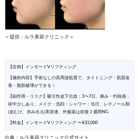
＜提供：ルラ美容クリニック＞
【症例】インモードVリフティング
【施術内容】手術なしの高周波処置で、タイトニング・肌質改
善・脂肪破壊ができる！
【副作用・リスク】吸引性皮下出血：3〜7日、痛み・灼熱感：
術中少しあり、メイク・洗顔・シャワー：当日、レチノール類
(皮むけ、赤み出る)美容液、外服薬は前後２週間NG
【料金】インモードVリフティング 〜¥33,000
出典：ルラ美容クリニック公式サイト