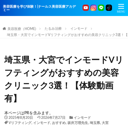
美容医療を学び体験！|ナールス美容医療アカデ
ミー
たるみ治療
インモード
美容医療（HOME)
埼玉県・大宮でインモードVリフティングがおすすめの美容クリニック3選！
埼玉県・大宮でインモードVリ
フティングがおすすめの美容
クリニック3選！【体験動画
有】
本ページはPRを含みます。
2025年8月20日
2026年7月27日
インモード
Vリフティング
,
インモード
,
おすすめ
,
坂井万理先生
,
埼玉県
,
大宮