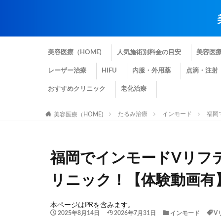
美容医療（HOME)
人気施術別料金の目安
美容医
レーザー治療
HIFU
内服・外用薬
点滴・注射
おすすめクリニック
老化治療
たるみ治療
インモード
福岡
美容医療（HOME)
福岡でインモードVリフ
リニック！【体験動画有
本ページはPRを含みます。
2025年8月14日
2026年7月31日
インモード
V