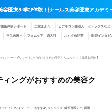
美容医療を学び体験！|ナールス美容医療アカデミ
療施術体験レポート
二重まぶた
ヒアルロン酸注入、ボトックスなど
再生医療
フェムケア・婦人科
おすすめ記事
医師インタビ
肌の再生医療
髪の再生医療
その他の再生医療
でインモードVリフティングがおすすめの美容クリニック！【体験動画有】
ティングがおすすめの美容ク
】
リフティング
,
インモード
,
おすすめ
,
クリニック
,
坂井万理先生
,
福岡