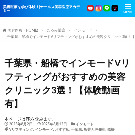
美容医療を学び体験！|ナールス美容医療アカデ
ミー
たるみ治療
インモード
美容医療（HOME)
千葉県・船橋でインモードVリフティングがおすすめの美容クリニック3選！
千葉県・船橋でインモードVリ
フティングがおすすめの美容
クリニック3選！【体験動画
有】
本ページはPRを含みます。
2025年8月2日
2025年8月12日
インモード
Vリフティング
,
インモード
,
おすすめ
,
千葉県
,
坂井万理先生
,
船橋