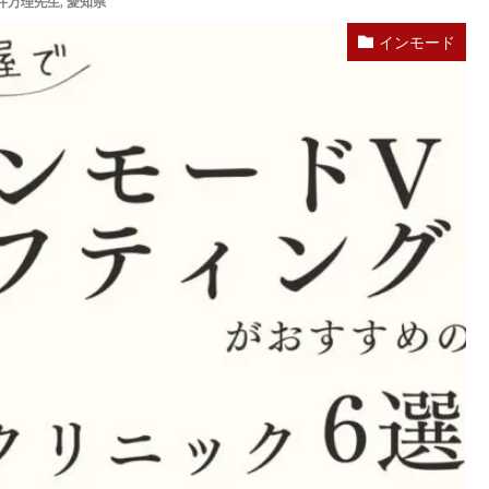
井万理先生
,
愛知県
インモード