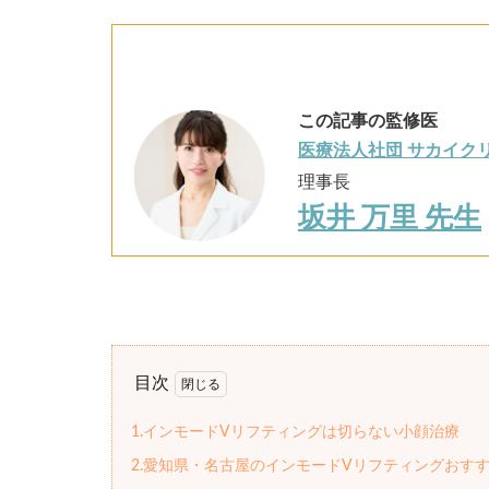
この記事の監修医
医療法人社団 サカイクリ
理事長
坂井 万里 先生
目次
1.インモードVリフティングは切らない小顔治療
2.愛知県・名古屋のインモードVリフティングおす