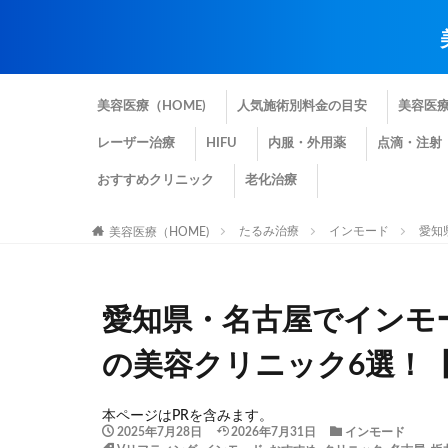
美容医療（HOME)
人気施術別料金の目安
美容医
レーザー治療
HIFU
内服・外用薬
点滴・注射
おすすめクリニック
老化治療
たるみ治療
インモード
愛知
美容医療（HOME)
愛知県・名古屋でインモ
の美容クリニック6選！
本ページはPRを含みます。
2025年7月28日
2026年7月31日
インモード