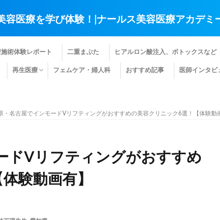
美容医療を学び体験！|ナールス美容医療アカデミ
療施術体験レポート
二重まぶた
ヒアルロン酸注入、ボトックスなど
再生医療
フェムケア・婦人科
おすすめ記事
医師インタビ
肌の再生医療
髪の再生医療
その他の再生医療
県・名古屋でインモードVリフティングがおすすめの美容クリニック6選！【体験動
ードVリフティングがおすすめ
【体験動画有】