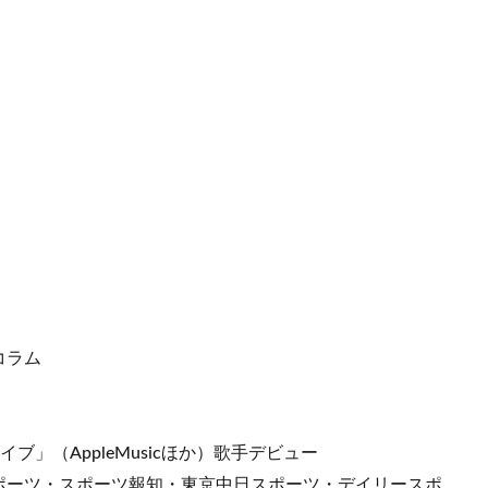
コラム
イブ」（AppleMusicほか）歌手デビュー
ポーツ・スポーツ報知・東京中日スポーツ・デイリースポ