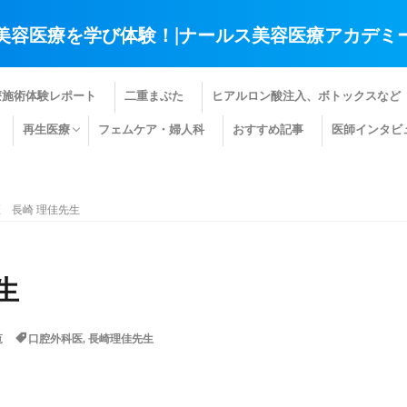
美容医療を学び体験！|ナールス美容医療アカデミ
療施術体験レポート
二重まぶた
ヒアルロン酸注入、ボトックスなど
再生医療
フェムケア・婦人科
おすすめ記事
医師インタビ
肌の再生医療
髪の再生医療
その他の再生医療
 長崎 理佳先生
生
覧
口腔外科医
,
長崎理佳先生