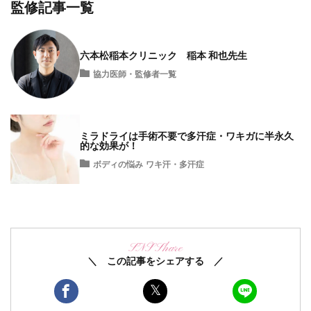
監修記事一覧
六本松稲本クリニック 稲本 和也先生
協力医師・監修者一覧
ミラドライは手術不要で多汗症・ワキガに半永久
的な効果が！
ボディの悩み
ワキ汗・多汗症
SNS Share
＼ この記事をシェアする ／