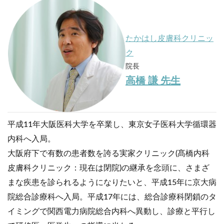
たかはし皮膚科クリニッ
ク
院長
高橋 謙 先生
平成11年大阪医科大学を卒業し、東京女子医科大学循環器
内科へ入局。
大阪府下で有数の患者数を誇る実家クリニック(髙橋内科
皮膚科クリニック：現在は閉院)の継承を念頭に、さまざ
まな疾患を診られるようになりたいと、平成15年に京大病
院総合診療科へ入局。平成17年には、総合診療科閉鎖のタ
イミングで関西電力病院総合内科へ異動し、診療と平行し