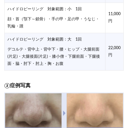
ハイドロピーリング 対象範囲：小 1回
11,000
顔・首（顎下～鎖骨）・手の甲・足の甲・うなじ・
円
乳輪・踵
ハイドロピーリング 対象範囲：大 1回
22,000
デコルテ・背中上・背中下・腰・ヒップ・大腿前面
円
(片足)・大腿後面(片足)・膝小僧・下腿前面・下腿後
面・脇・肘下・肘上・胸・お腹
②症例写真