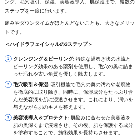
ング、毛穴吸引、保湿、美容液導入、肌保護まで、複数の
ステップを一度に行います。
痛みやダウンタイムがほとんどないことも、大きなメリッ
トです。
＜ハイドラフェイシャルの3ステップ＞
クレンジング＆ピーリング:
特殊な渦巻き状の水流と
ピーリング効果のある薬剤を使用し、毛穴の奥に詰ま
った汚れや古い角質を優しく除去します。
毛穴吸引＆保湿:
吸引機能で毛穴の奥の汚れや老廃物
を徹底的に取り除き、同時に、保湿成分をたっぷり含
んだ美容液を肌に浸透させます。これにより、潤いを
与えながら肌のキメを整えます。
美容液導入＆プロテクト:
肌悩みに合わせた美容液を
肌の奥深くまで浸透させ、その後、肌を保護する成分
を塗布することで、施術効果を長持ちさせます。