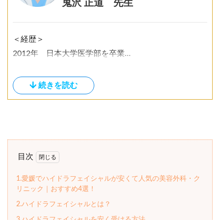
鬼沢 正道 先生
＜経歴＞
2012年 日本大学医学部を卒業
同年 慶應義塾大学病院にて初期臨床研修を行う
2014年 慶應義塾大学整形外科学教室に入職
2016年 大手美容外科クリニックに勤務
2020年 APOLLO BEAUTY CLINICを開業
現在に至る
＜所属学会＞
日本整形外科学会
目次
日本靴医学会
1.愛媛でハイドラフェイシャルが安くて人気の美容外科・ク
東日本整形災害外科学会
リニック｜おすすめ4選！
日本美容外科学会
2.ハイドラフェイシャルとは？
3.ハイドラフェイシャルを安く受ける方法