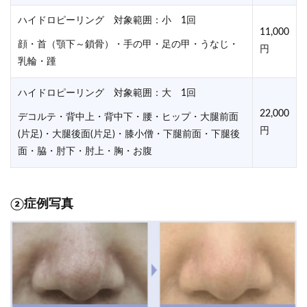
ハイドロピーリング 対象範囲：小 1回
11,000
顔・首（顎下～鎖骨）・手の甲・足の甲・うなじ・
円
乳輪・踵
ハイドロピーリング 対象範囲：大 1回
22,000
デコルテ・背中上・背中下・腰・ヒップ・大腿前面
円
(片足)・大腿後面(片足)・膝小僧・下腿前面・下腿後
面・脇・肘下・肘上・胸・お腹
②症例写真