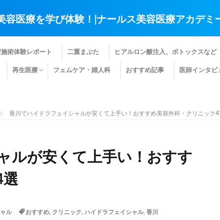
美容医療を学び体験！|ナールス美容医療アカデミ
療施術体験レポート
二重まぶた
ヒアルロン酸注入、ボトックスなど
再生医療
フェムケア・婦人科
おすすめ記事
医師インタビ
肌の再生医療
髪の再生医療
その他の再生医療
香川でハイドラフェイシャルが安くて上手い！おすすめ美容外科・クリニック4
ャルが安くて上手い！おすす
4選
ャル
おすすめ
,
クリニック
,
ハイドラフェイシャル
,
香川