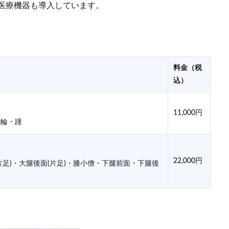
医療機器も導入しています。
料金（税
込）
11,000円
乳輪・踵
22,000円
足)・大腿後面(片足)・膝小僧・下腿前面・下腿後