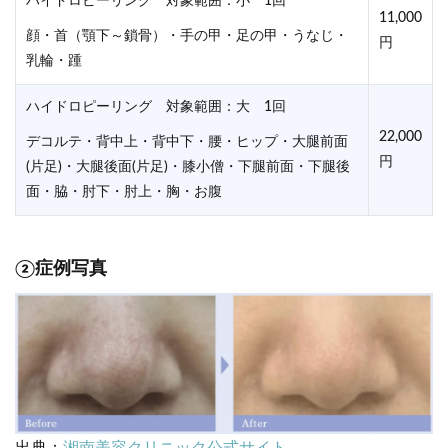
ハイドロピーリング 対象範囲：小 1回
11,000
顔・首（顎下～鎖骨）・手の甲・足の甲・うなじ・
円
乳輪・踵
ハイドロピーリング 対象範囲：大 1回
22,000
デコルテ・背中上・背中下・腰・ヒップ・大腿前面
円
(片足)・大腿後面(片足)・膝小僧・下腿前面・下腿後
面・脇・肘下・肘上・胸・お腹
②症例写真