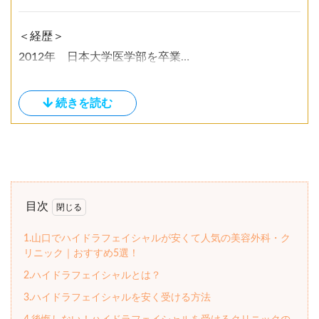
＜経歴＞
2012年 日本大学医学部を卒業
同年 慶應義塾大学病院にて初期臨床研修を行う
2014年 慶應義塾大学整形外科学教室に入職
2016年 大手美容外科クリニックに勤務
2020年 APOLLO BEAUTY CLINICを開業
現在に至る
＜所属学会＞
日本整形外科学会
目次
日本靴医学会
1.山口でハイドラフェイシャルが安くて人気の美容外科・ク
東日本整形災害外科学会
リニック｜おすすめ5選！
日本美容外科学会
2.ハイドラフェイシャルとは？
3.ハイドラフェイシャルを安く受ける方法