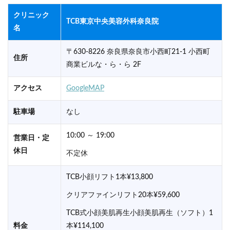
クリニック
TCB東京中央美容外科奈良院
名
〒630-8226 奈良県奈良市小西町21-1 小西町
住所
商業ビルな・ら・ら 2F
アクセス
GoogleMAP
駐車場
なし
10:00 ～ 19:00
営業日・定
休日
不定休
TCB小顔リフト1本¥13,800
クリアファインリフト20本¥59,600
TCB式小顔美肌再生小顔美肌再生（ソフト）1
料金
本¥114,100