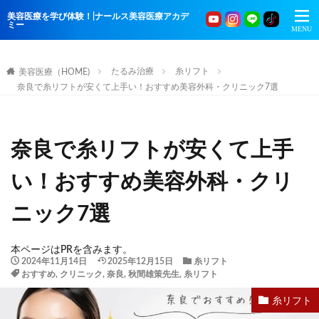
美容医療を学び体験！|ナールス美容医療アカデ
ミー
たるみ治療
糸リフト
美容医療（HOME)
奈良で糸リフトが安くて上手い！おすすめ美容外科・クリニック7選
奈良で糸リフトが安くて上手
い！おすすめ美容外科・クリ
ニック7選
本ページはPRを含みます。
2024年11月14日
2025年12月15日
糸リフト
おすすめ
,
クリニック
,
奈良
,
秋間雄策先生
,
糸リフト
糸リフト