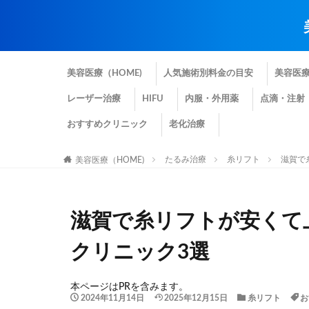
美容医療（HOME)
人気施術別料金の目安
美容医
レーザー治療
HIFU
内服・外用薬
点滴・注射
おすすめクリニック
老化治療
たるみ治療
糸リフト
滋賀で
美容医療（HOME)
滋賀で糸リフトが安くて
クリニック3選
本ページはPRを含みます。
2024年11月14日
2025年12月15日
糸リフト
お