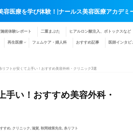
美容医療を学び体験！|ナールス美容医療アカデミ
療施術体験レポート
二重まぶた
ヒアルロン酸注入、ボトックスなど
再生医療
フェムケア・婦人科
おすすめ記事
医師インタビ
肌の再生医療
髪の再生医療
その他の再生医療
糸リフトが安くて上手い！おすすめ美容外科・クリニック3選
上手い！おすすめ美容外科・
すすめ
,
クリニック
,
滋賀
,
秋間雄策先生
,
糸リフト