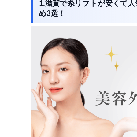
1.滋賀で糸リフトが安くて
め3選！