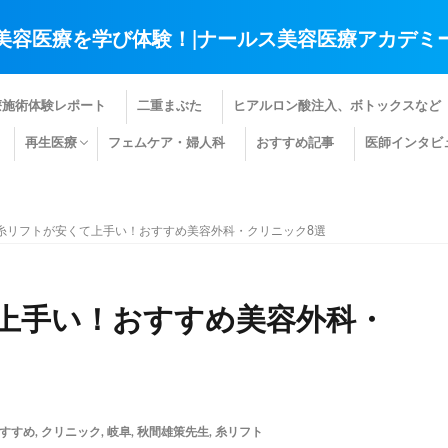
美容医療を学び体験！|ナールス美容医療アカデミ
療施術体験レポート
二重まぶた
ヒアルロン酸注入、ボトックスなど
再生医療
フェムケア・婦人科
おすすめ記事
医師インタビ
肌の再生医療
髪の再生医療
その他の再生医療
糸リフトが安くて上手い！おすすめ美容外科・クリニック8選
上手い！おすすめ美容外科・
すすめ
,
クリニック
,
岐阜
,
秋間雄策先生
,
糸リフト