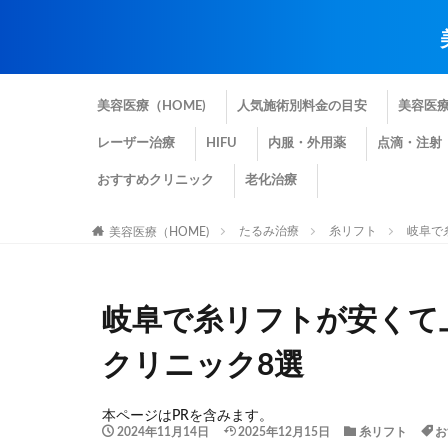
美容医療（HOME)
人気施術別料金の目安
美容医
レーザー治療
HIFU
内服・外用薬
点滴・注射
おすすめクリニック
老化治療
たるみ治療
糸リフト
岐阜で
美容医療（HOME)
岐阜で糸リフトが安くて
クリニック8選
本ページはPRを含みます。
2024年11月14日
2025年12月15日
糸リフト
お