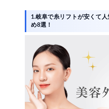
1.岐阜で糸リフトが安くて
め8選！