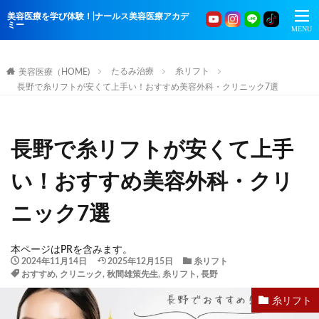
美容医療を学び体験！|ナールス美容医療アカデ
ミー
たるみ治療
糸リフト
美容医療（HOME)
長野で糸リフトが安くて上手い！おすすめ美容外科・クリニック7選
長野で糸リフトが安くて上手
い！おすすめ美容外科・クリ
ニック7選
本ページはPRを含みます。
2024年11月14日
2025年12月15日
糸リフト
おすすめ
,
クリニック
,
秋間雄策先生
,
糸リフト
,
長野
糸リフト