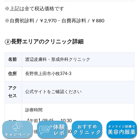
※上記は全て税込価格です
※自費初診料 / ￥2,970・自費再診料 / ￥880
②長野エリアのクリニック詳細
名前
渡辺皮膚科・形成外科クリニック
住所
長野県上田市小牧374-3
アク
公式サイトをご確認ください
セス
診療時間
【午前】08:45 ～ 10:30
営業
日・
【午後】14:30 ～ 16:30
定休