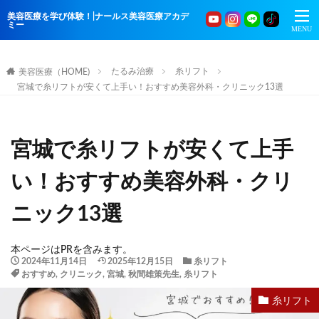
美容医療を学び体験！|ナールス美容医療アカデ
ミー
たるみ治療
糸リフト
美容医療（HOME)
宮城で糸リフトが安くて上手い！おすすめ美容外科・クリニック13選
宮城で糸リフトが安くて上手
い！おすすめ美容外科・クリ
ニック13選
本ページはPRを含みます。
2024年11月14日
2025年12月15日
糸リフト
おすすめ
,
クリニック
,
宮城
,
秋間雄策先生
,
糸リフト
糸リフト