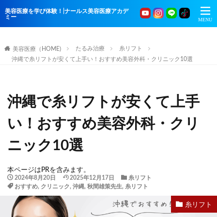
美容医療を学び体験！|ナールス美容医療アカデ
ミー
たるみ治療
糸リフト
美容医療（HOME)
沖縄で糸リフトが安くて上手い！おすすめ美容外科・クリニック10選
沖縄で糸リフトが安くて上手
い！おすすめ美容外科・クリ
ニック10選
本ページはPRを含みます。
2024年8月20日
2025年12月17日
糸リフト
おすすめ
,
クリニック
,
沖縄
,
秋間雄策先生
,
糸リフト
糸リフト