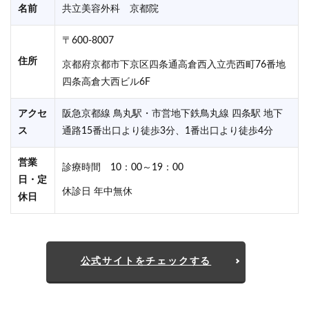
名前
共立美容外科 京都院
〒600-8007
住所
京都府京都市下京区四条通高倉西入立売西町76番地
四条高倉大西ビル6F
アクセ
阪急京都線 鳥丸駅・市営地下鉄鳥丸線 四条駅 地下
ス
通路15番出口より徒歩3分、1番出口より徒歩4分
営業
診療時間 10：00～19：00
日・定
休診日 年中無休
休日
公式サイトをチェックする