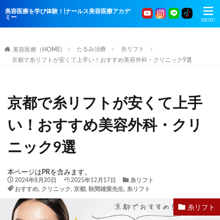
美容医療を学び体験！|ナールス美容医療アカデ
ミー
たるみ治療
糸リフト
美容医療（HOME)
京都で糸リフトが安くて上手い！おすすめ美容外科・クリニック9選
京都で糸リフトが安くて上手
い！おすすめ美容外科・クリ
ニック9選
本ページはPRを含みます。
2024年8月20日
2025年12月17日
糸リフト
おすすめ
,
クリニック
,
京都
,
秋間雄策先生
,
糸リフト
糸リフト