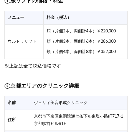
①糸リフトの価格・料金
メニュー
料金（税込）
頬（片側2本、両側計4本）￥220,000
ウルトラリフト
頬（片側3本、両側計6本）￥286,000
頬（片側4本、両側計8本）￥352,000
※上記は全て税込価格です
②京都エリアのクリニック詳細
名前
ヴェリィ美容形成クリニック
京都市下京区東洞院通七条下ル東塩小路町717-1
住所
京都駅前ビルB1F