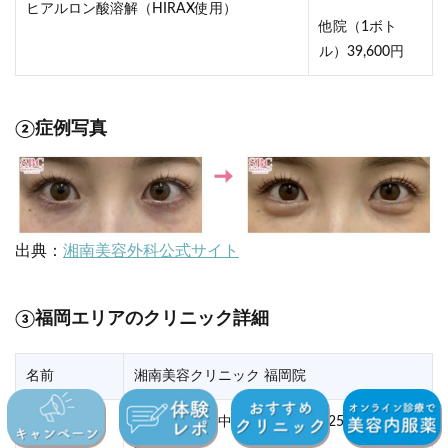
ヒアルロン酸溶解（HIRAX使用）
他院（1ボト
ル）39,600円
②症例写真
出典：
湘南美容外科公式サイト
③福岡エリアのクリニック詳細
名前
湘南美容クリニック 福岡院
福岡県福岡市中央区渡辺通4-9-25 Luz福岡天
住所
神7階