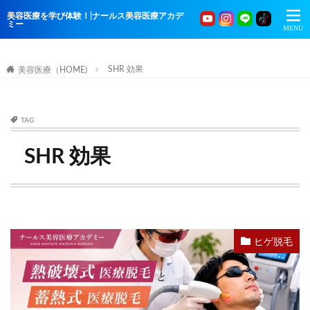
美容医療を学び体験！|ナールス美容医療アカデ
ミー
SHR 効果
美容医療（HOME)
TAG
SHR 効果
ヒゲ脱毛