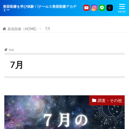
美容医療を学び体験！|ナールス美容医療アカデ
ミー
7月
美容医療（HOME)
TAG
7月
調査・その他