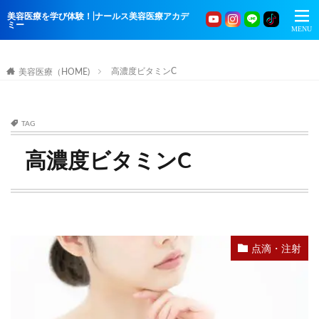
美容医療を学び体験！|ナールス美容医療アカデ
ミー
高濃度ビタミンC
美容医療（HOME)
TAG
高濃度ビタミンC
点滴・注射