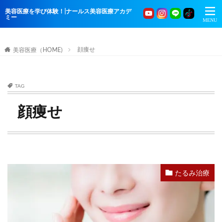
美容医療を学び体験！|ナールス美容医療アカデ
ミー
顔痩せ
美容医療（HOME)
TAG
顔痩せ
たるみ治療