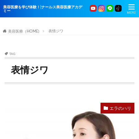
美容医療を学び体験！|ナールス美容医療アカデ
ミー
表情ジワ
美容医療（HOME)
TAG
表情ジワ
エラのハリ