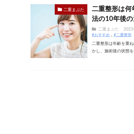
二重整形は何
二重まぶた
法の10年後
二重まぶた
202
#おすすめ
#二重整形
二重整形は年齢を重ね
かし、施術後の状態を老