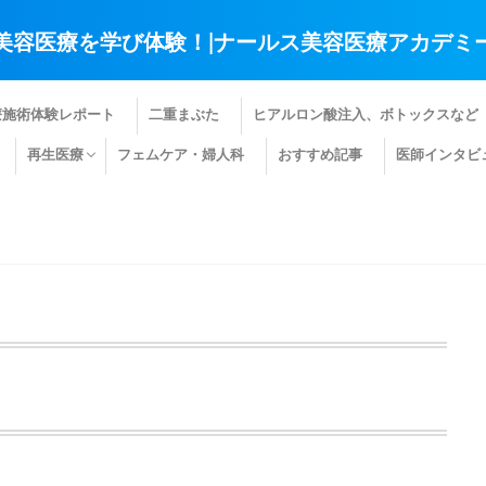
美容医療を学び体験！|ナールス美容医療アカデミ
療施術体験レポート
二重まぶた
ヒアルロン酸注入、ボトックスなど
再生医療
フェムケア・婦人科
おすすめ記事
医師インタビ
肌の再生医療
髪の再生医療
その他の再生医療