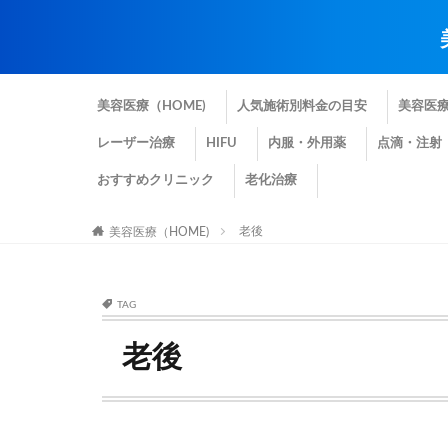
美容医療（HOME)
人気施術別料金の目安
美容医
レーザー治療
HIFU
内服・外用薬
点滴・注射
おすすめクリニック
老化治療
老後
美容医療（HOME)
TAG
老後